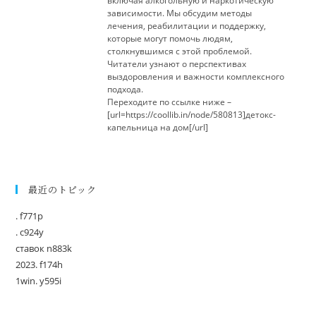
включая алкогольную и наркотическую
зависимости. Мы обсудим методы
лечения, реабилитации и поддержку,
которые могут помочь людям,
столкнувшимся с этой проблемой.
Читатели узнают о перспективах
выздоровления и важности комплексного
подхода.
Переходите по ссылке ниже –
[url=https://coollib.in/node/580813]детокс-
капельница на дом[/url]
最近のトピック
. f771p
. c924y
ставок n883k
2023. f174h
1win. y595i