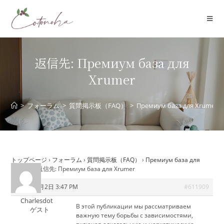
コ
ン
テ
ン
ツ
返信先: Премиум база для
へ
Xrumer
ス
キ
ッ
>
フォーラム
>
質問掲示板（FAQ）
>
Премиум база для Xrumer
プ
トップページ
›
フォーラム
›
質問掲示板（FAQ）
›
Премиум база для
Xrumer
›
返信先: Премиум база для Xrumer
2026年6月2日 3:47 PM
#611909
Charlesdot
В этой публикации мы рассматриваем
ゲスト
важную тему борьбы с зависимостями,