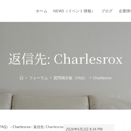
ホーム
NEWS（イベント情報）
ブログ
企業情
返信先: Charlesrox
>
フォーラム
>
質問掲示板（FAQ）
>
Charlesrox
FAQ）
›
Charlesrox
›
返信先: Charlesrox
2026年6月2日 8:34 PM