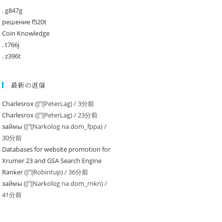
. g847g
решение f520t
Coin Knowledge
. t766j
. z396t
最新の返信
Charlesrox
(
PeterLag
) /
3分前
Charlesrox
(
PeterLag
) /
23分前
займы
(
Narkolog na dom_fppa
) /
30分前
Databases for website promotion for
Xrumer 23 and GSA Search Engine
Ranker
(
Robintup
) /
36分前
займы
(
Narkolog na dom_rnkn
) /
41分前