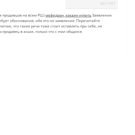
#611997
х продавцов на всем РЦ:)
мефедрон, кокаин купить
Заявление
ебует обоснования, ибо это не заявление. Перечитайте
итаю, что такие речи тоже стоит оставлять при себе, не
.продавец в аське..только что с нми общался