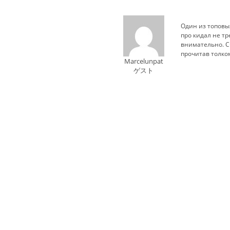
Один из топовы
про кидал не тр
внимательно. Сч
прочитав толком
Marcelunpat
ゲスト