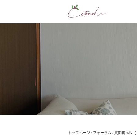
コ
ン
テ
ン
ツ
へ
ス
キ
ッ
プ
トップページ
›
フォーラム
›
質問掲示板（