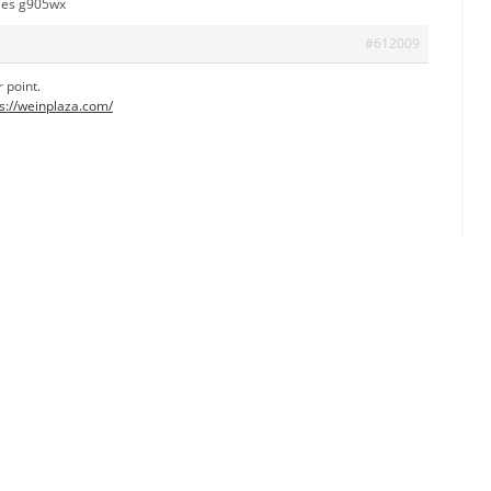
cies g905wx
#612009
 point.
s://weinplaza.com/