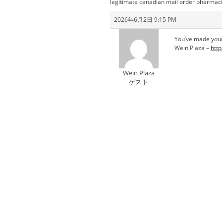
legitimate canadian mail order pharma
2026年6月2日 9:15 PM
You’ve made your
Wein Plaza –
http
Wein Plaza
ゲスト