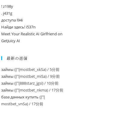
! z198y
. j431g
доступа l94i
Найди здесь! i537n
Meet Your Realistic AI Girlfriend on
GetJuicy AI
最新の返信
займы
(
mostbet_xkSa
) /
5分前
займы
(
mostbet_miSa
) /
9分前
займы
(
888starz_jgsi
) /
10分前
займы
(
mostbet_nkma
) /
17分前
база данных купить
(
mostbet_vnSa
) /
17分前