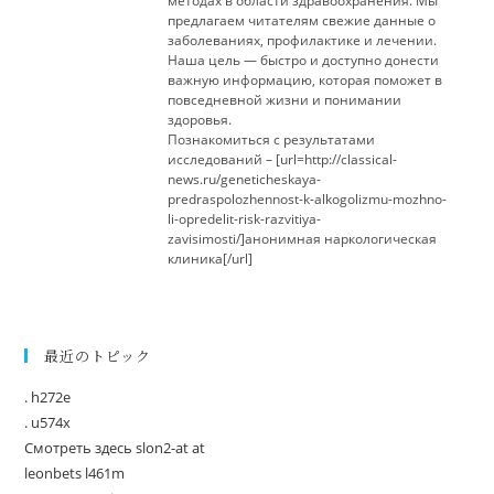
методах в области здравоохранения. Мы
предлагаем читателям свежие данные о
заболеваниях, профилактике и лечении.
Наша цель — быстро и доступно донести
важную информацию, которая поможет в
повседневной жизни и понимании
здоровья.
Познакомиться с результатами
исследований – [url=http://classical-
news.ru/geneticheskaya-
predraspolozhennost-k-alkogolizmu-mozhno-
li-opredelit-risk-razvitiya-
zavisimosti/]анонимная наркологическая
клиника[/url]
最近のトピック
. h272e
. u574x
Смотреть здесь slon2-at at
leonbets l461m