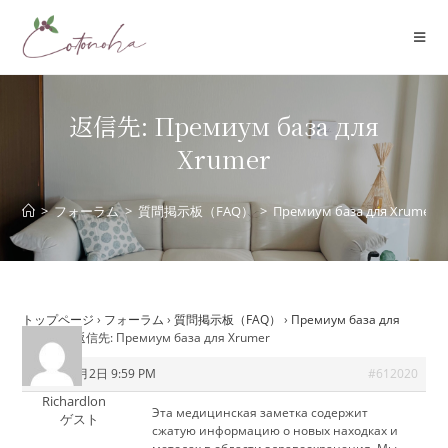
コ
ン
テ
ン
ツ
返信先: Премиум база для
へ
Xrumer
ス
キ
ッ
>
フォーラム
>
質問掲示板（FAQ）
>
Премиум база для Xrumer
プ
トップページ
›
フォーラム
›
質問掲示板（FAQ）
›
Премиум база для
Xrumer
›
返信先: Премиум база для Xrumer
2026年6月2日 9:59 PM
#612020
Richardlon
Эта медицинская заметка содержит
ゲスト
сжатую информацию о новых находках и