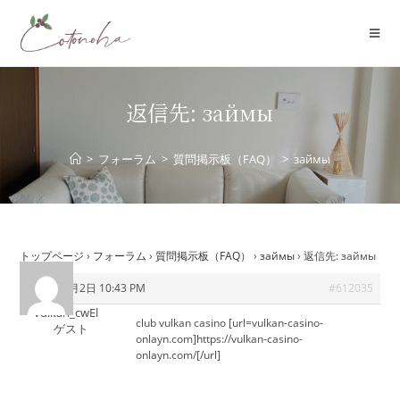
コ
ン
テ
ン
ツ
返信先: займы
へ
ス
>
フォーラム
>
質問掲示板（FAQ）
>
займы
キ
ッ
プ
トップページ
›
フォーラム
›
質問掲示板（FAQ）
›
займы
›
返信先: займы
2026年6月2日 10:43 PM
#612035
vulkan_cwEl
club vulkan casino [url=vulkan-casino-
ゲスト
onlayn.com]https://vulkan-casino-
onlayn.com/[/url]