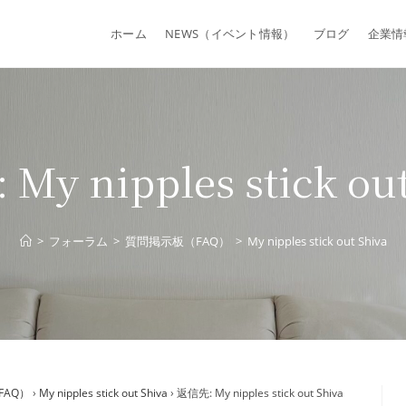
ホーム
NEWS（イベント情報）
ブログ
企業情
My nipples stick out
>
フォーラム
>
質問掲示板（FAQ）
>
My nipples stick out Shiva
FAQ）
›
My nipples stick out Shiva
›
返信先: My nipples stick out Shiva