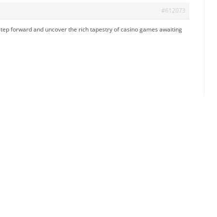
#612073
step forward and uncover the rich tapestry of casino games awaiting