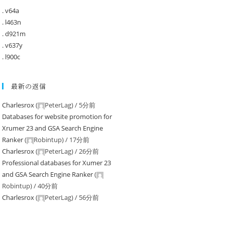
. v64a
. l463n
. d921m
. v637y
. l900c
最新の返信
Charlesrox
(
PeterLag
) /
5分前
Databases for website promotion for
Xrumer 23 and GSA Search Engine
Ranker
(
Robintup
) /
17分前
Charlesrox
(
PeterLag
) /
26分前
Professional databases for Xumer 23
and GSA Search Engine Ranker
(
Robintup
) /
40分前
Charlesrox
(
PeterLag
) /
56分前