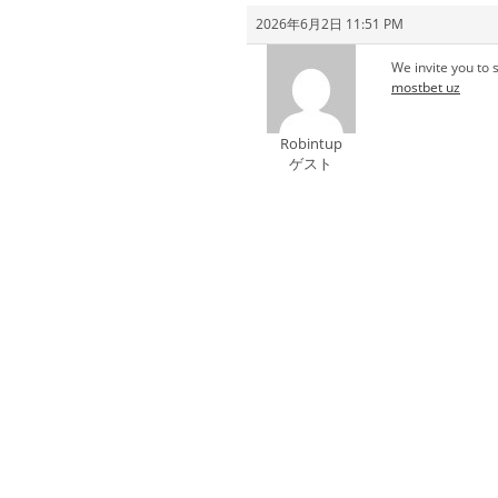
2026年6月2日 11:51 PM
We invite you to 
mostbet uz
Robintup
ゲスト