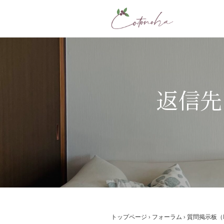
コ
ン
テ
ン
ツ
へ
ス
返信先: 
キ
ッ
プ
トップページ
›
フォーラム
›
質問掲示板（