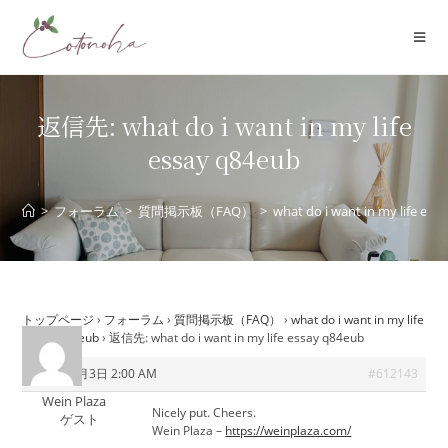
コ
ン
テ
ン
ツ
返信先: what do i want in my life
へ
essay q84eub
ス
キ
ッ
>
フォーラム
>
質問掲示板（FAQ）
>
what do i want in my life ess
プ
トップページ
›
フォーラム
›
質問掲示板（FAQ）
›
what do i want in my life
essay q84eub
›
返信先: what do i want in my life essay q84eub
2026年6月3日 2:00 AM
#612143
Wein Plaza
Nicely put. Cheers.
ゲスト
Wein Plaza –
https://weinplaza.com/