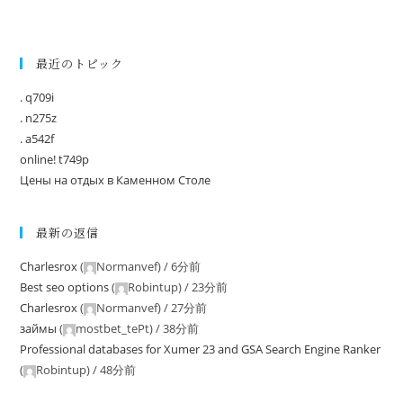
最近のトピック
. q709i
. n275z
. a542f
online! t749p
Цены на отдых в Каменном Столе
最新の返信
Charlesrox
(
Normanvef
) /
6分前
Best seo options
(
Robintup
) /
23分前
Charlesrox
(
Normanvef
) /
27分前
займы
(
mostbet_tePt
) /
38分前
Professional databases for Xumer 23 and GSA Search Engine Ranker
(
Robintup
) /
48分前