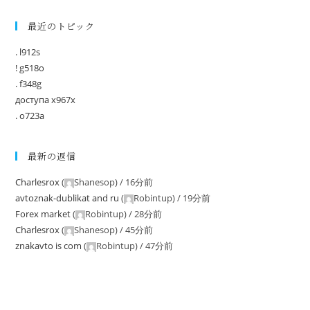
最近のトピック
. l912s
! g518o
. f348g
доступа x967x
. o723a
最新の返信
Charlesrox
(
Shanesop
) /
16分前
avtoznak-dublikat and ru
(
Robintup
) /
19分前
Forex market
(
Robintup
) /
28分前
Charlesrox
(
Shanesop
) /
45分前
znakavto is com
(
Robintup
) /
47分前