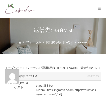
コ
ン
テ
ン
ツ
返信先: займы
へ
ス
>
フォーラム
>
質問掲示板（FAQ）
>
займы
キ
ッ
プ
トップページ
›
フォーラム
›
質問掲示板（FAQ）
›
займы
›
返信先: займы
2026年6月3日 2:02 AM
#612145
888starz_kmEa
starz 888 bet
ゲスト
[url=multitaskingmaven.com]https://multitaski
ngmaven.com/[/url]