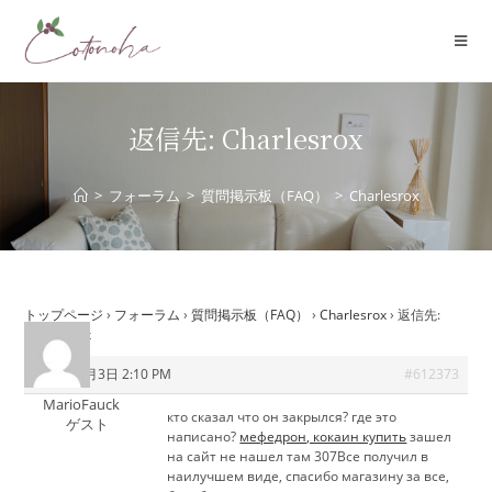
コ
ン
テ
ン
ツ
返信先: Charlesrox
へ
ス
>
フォーラム
>
質問掲示板（FAQ）
>
Charlesrox
キ
ッ
プ
トップページ
›
フォーラム
›
質問掲示板（FAQ）
›
Charlesrox
›
返信先:
Charlesrox
2026年6月3日 2:10 PM
#612373
MarioFauck
кто сказал что он закрылся? где это
ゲスト
написано?
мефедрон, кокаин купить
зашел
на сайт не нашел там 307Все получил в
наилучшем виде, спасибо магазину за все,