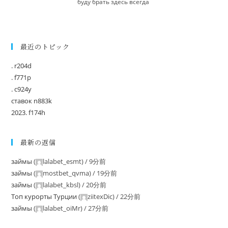
буду брать здесь всегда
最近のトピック
. r204d
. f771p
. c924y
ставок n883k
2023. f174h
最新の返信
займы
(
lalabet_esmt
) /
9分前
займы
(
mostbet_qvma
) /
19分前
займы
(
lalabet_kbsl
) /
20分前
Tоп курорты Tурции
(
ziitexDic
) /
22分前
займы
(
lalabet_oiMr
) /
27分前