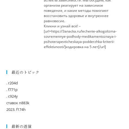
аспекты зависимости. Мы обсудим, как
организм реагирует на зависимое
поведение, и какие методы помогают
восстановить здоровье и внутреннее
равновесие.
Кликни и узнай всё! –
[url=https://3anacka.ru/lechenie-alkogolizma-
sovremennye-podhody-medikamentoznaya-i-
psihoterapevticheskaya-podderzhka-kriterii-
effektivnosti/]кодировка на 5 лет[/url]
最近のトピック
. r204d
. f771p
. c924y
ставок n883k
2023. f174h
最新の返信