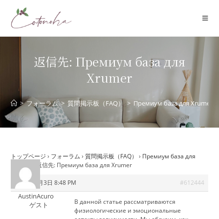
コ
ン
テ
ン
ツ
返信先: Премиум база для
へ
Xrumer
ス
キ
ッ
>
フォーラム
>
質問掲示板（FAQ）
>
Премиум база для Xrumer
プ
トップページ
›
フォーラム
›
質問掲示板（FAQ）
›
Премиум база для
Xrumer
›
返信先: Премиум база для Xrumer
2026年6月3日 8:48 PM
#612444
AustinAcuro
В данной статье рассматриваются
ゲスト
физиологические и эмоциональные