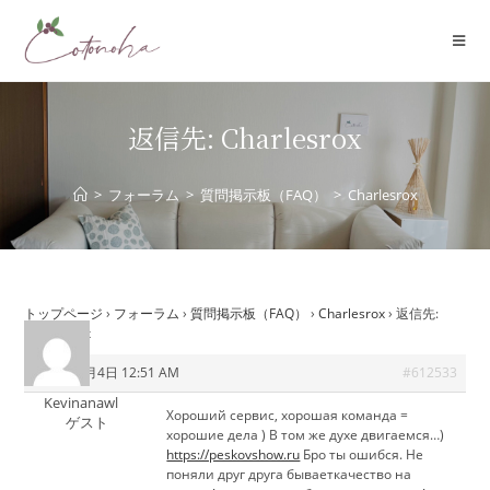
コ
ン
テ
ン
ツ
返信先: Charlesrox
へ
ス
>
フォーラム
>
質問掲示板（FAQ）
>
Charlesrox
キ
ッ
プ
トップページ
›
フォーラム
›
質問掲示板（FAQ）
›
Charlesrox
›
返信先:
Charlesrox
2026年6月4日 12:51 AM
#612533
Kevinanawl
Хороший сервис, хорошая команда =
ゲスト
хорошие дела ) В том же духе двигаемся…)
https://peskovshow.ru
Бро ты ошибся. Не
поняли друг друга бываеткачество на