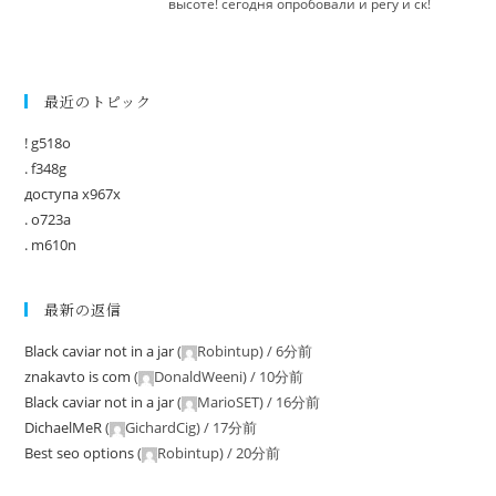
высоте! сегодня опробовали и регу и ск!
最近のトピック
! g518o
. f348g
доступа x967x
. o723a
. m610n
最新の返信
Black caviar not in a jar
(
Robintup
) /
6分前
znakavto is com
(
DonaldWeeni
) /
10分前
Black caviar not in a jar
(
MarioSET
) /
16分前
DichaelMeR
(
GichardCig
) /
17分前
Best seo options
(
Robintup
) /
20分前