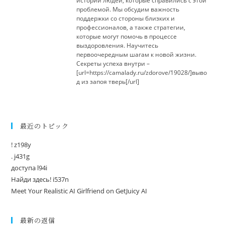
истории людей, которые справились с этой
проблемой. Мы обсудим важность
поддержки со стороны близких и
профессионалов, а также стратегии,
которые могут помочь в процессе
выздоровления. Научитесь
первоочередным шагам к новой жизни.
Секреты успеха внутри –
[url=https://camalady.ru/zdorove/19028/]выво
д из запоя тверь[/url]
最近のトピック
! z198y
. j431g
доступа l94i
Найди здесь! i537n
Meet Your Realistic AI Girlfriend on GetJuicy AI
最新の返信