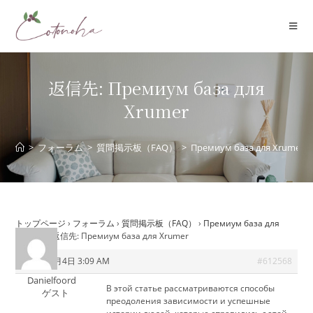
コ
ン
テ
ン
ツ
返信先: Премиум база для
へ
Xrumer
ス
キ
ッ
>
フォーラム
>
質問掲示板（FAQ）
>
Премиум база для Xrumer
プ
トップページ
›
フォーラム
›
質問掲示板（FAQ）
›
Премиум база для
Xrumer
›
返信先: Премиум база для Xrumer
2026年6月4日 3:09 AM
#612568
Danielfoord
В этой статье рассматриваются способы
ゲスト
преодоления зависимости и успешные