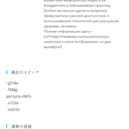
развитием медицинской науки и её
внедрением в повседневную практику.
Особое внимание уделено вопросам
профилактики, ранней диагностики и
использованию технологий для улучшения
здоровья человека.
Полная информация здесь –
[url=https://newbabe.ru/raznoe/skrytaya-
zavisimost-v-seme.html]нарколог на дом
вызов[/url]
最近のトピック
! g518o
. f348g
доступа x967x
. o723a
. m610n
最新の返信