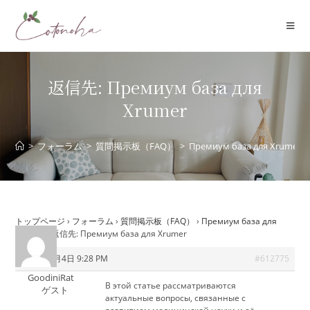
コ
ン
テ
ン
ツ
返信先: Премиум база для
へ
Xrumer
ス
キ
ッ
>
フォーラム
>
質問掲示板（FAQ）
>
Премиум база для Xrumer
プ
トップページ
›
フォーラム
›
質問掲示板（FAQ）
›
Премиум база для
Xrumer
›
返信先: Премиум база для Xrumer
2026年6月4日 9:28 PM
#612775
GoodiniRat
В этой статье рассматриваются
ゲスト
актуальные вопросы, связанные с