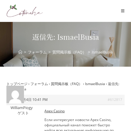
コ
ン
テ
ン
ツ
返信先: IsmaelBusia
へ
ス
>
フォーラム
>
質問掲示板（FAQ）
>
IsmaelBusia
キ
ッ
プ
トップページ
›
フォーラム
›
質問掲示板（FAQ）
›
IsmaelBusia
›
返信先:
IsmaelBusia
2026年6月4日 10:41 PM
#612817
WilliamPiogy
Apex Casino
ゲスト
Если интересуют новости Apex Casino,
официальный канал поможет быстро
найти всю актуальную информацию по