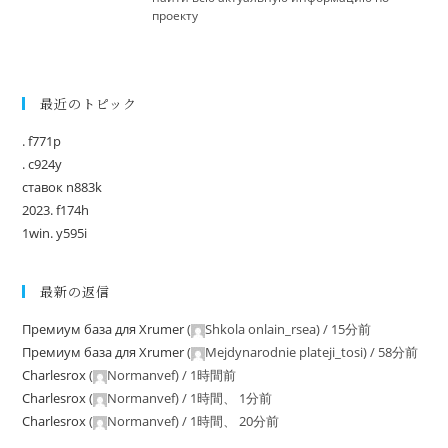
проекту
最近のトピック
. f771p
. c924y
ставок n883k
2023. f174h
1win. y595i
最新の返信
Премиум база для Xrumer
(
Shkola onlain_rsea
) /
15分前
Премиум база для Xrumer
(
Mejdynarodnie plateji_tosi
) /
58分前
Charlesrox
(
Normanvef
) /
1時間前
Charlesrox
(
Normanvef
) /
1時間、 1分前
Charlesrox
(
Normanvef
) /
1時間、 20分前