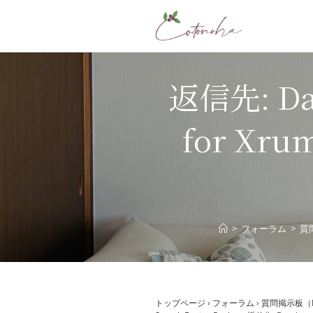
コ
ン
テ
ン
ツ
返信先: Dat
へ
ス
for Xru
キ
ッ
プ
>
フォーラム
>
質
トップページ
›
フォーラム
›
質問掲示板（