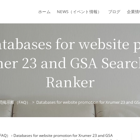
ホーム
NEWS（イベント情報）
ブログ
企業情
abases for website 
mer 23 and GSA Searc
Ranker
問掲示板（FAQ）
>
Databases for website promotion for Xrumer 23 and GS
FAQ）
›
Databases for website promotion for Xrumer 23 and GSA