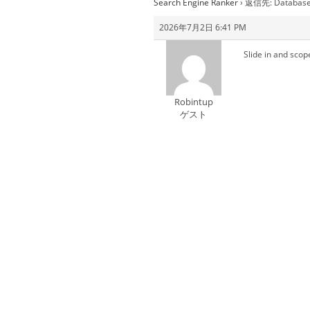
Search Engine Ranker
›
返信先: Databases 
2026年7月2日 6:41 PM
Slide in and scop
Robintup
ゲスト