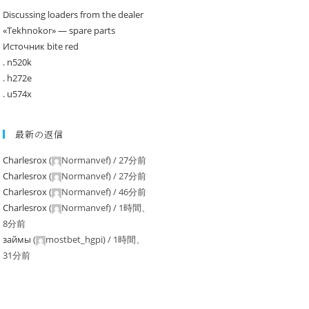
Discussing loaders from the dealer
«Tekhnokor» — spare parts
Источник bite red
. n520k
. h272e
. u574x
最新の返信
Charlesrox
(
Normanvef
) /
27分前
Charlesrox
(
Normanvef
) /
27分前
Charlesrox
(
Normanvef
) /
46分前
Charlesrox
(
Normanvef
) /
1時間、
8分前
займы
(
mostbet_hgpi
) /
1時間、
31分前