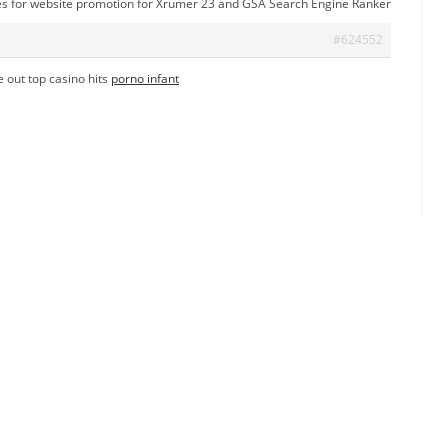
for website promotion for Xrumer 23 and GSA Search Engine Ranker
#624552
e out top casino hits
porno infant