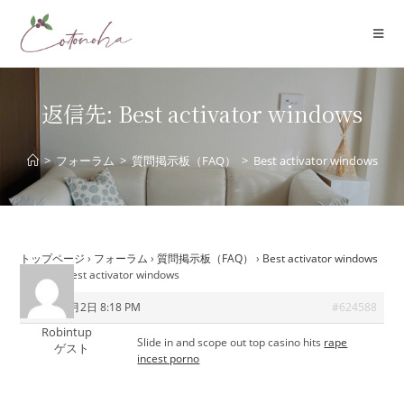
コ
ン
テ
ン
ツ
返信先: Best activator windows
へ
ス
>
フォーラム
>
質問掲示板（FAQ）
>
Best activator windows
キ
ッ
プ
トップページ
›
フォーラム
›
質問掲示板（FAQ）
›
Best activator windows
›
返信先: Best activator windows
2026年7月2日 8:18 PM
#624588
Robintup
Slide in and scope out top casino hits
rape
ゲスト
incest porno