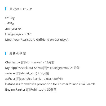
最近のトピック
! z198y
. j431g
доступа l94i
Найди здесь! i537n
Meet Your Realistic AI Girlfriend on GetJuicy AI
最新の返信
Charlesrox
(
Normanvef
) /
13分前
My nipples stick out Shiva
(
Michaelgeorm
) /
21分前
займы
(
lalabet_etoi
) /
36分前
займы
(
Lychshie karnizi_okEt
) /
38分前
Databases for website promotion for Xrumer 23 and GSA Search
Engine Ranker
(
Robintup
) /
39分前