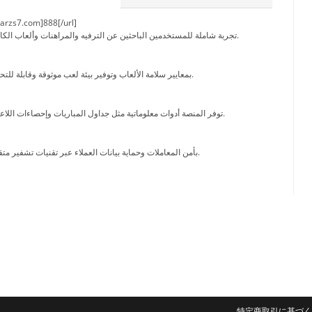
tarzs7.com]888[/url]
تقدم 888starz تجربة شاملة للمستخدمين الباحثين عن الترفيه والمراهنات وألعاب الكازينو.
تلتزم 888starz بمعايير سلامة الألعاب وتوفير بيئة لعب موثوقة وقابلة للتحقق.
توفر المنصة أدوات معلوماتية مثل جداول المباريات وإحصاءات اللاعبين لتسهيل الاختيار.
تهتم 888starz بأمن المعاملات وحماية بيانات العملاء عبر تقنيات تشفير متقدمة.
特定商取引に基づく