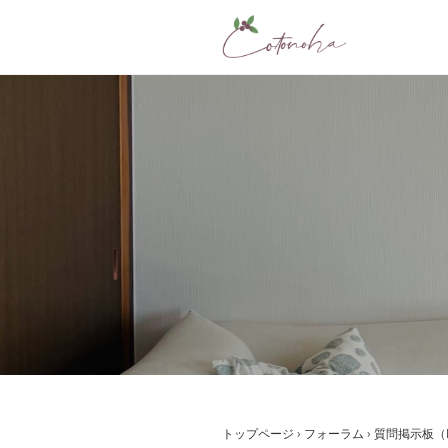
コ
ン
テ
ン
ツ
へ
ス
キ
ッ
プ
トップページ
›
フォーラム
›
質問掲示板（