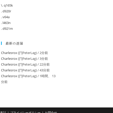
\. q165k
. d920r
. v64a
. l463n
. d921m
最新の返信
Charlesrox
(
PeterLag
) /
2分前
Charlesrox
(
PeterLag
) /
3分前
Charlesrox
(
PeterLag
) /
22分前
Charlesrox
(
PeterLag
) /
43分前
Charlesrox
(
PeterLag
) /
1時間、 13
分前
表記
プライバシーポリシー
お問合せ