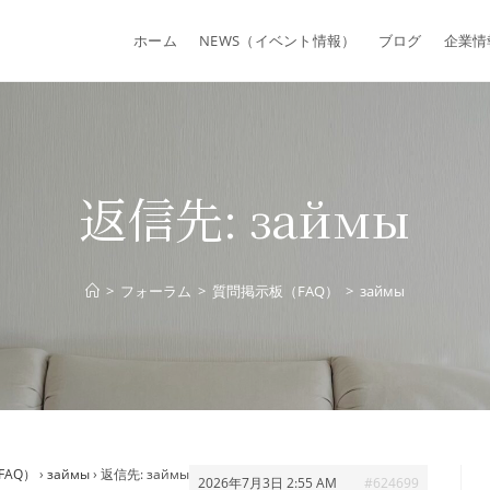
ホーム
NEWS（イベント情報）
ブログ
企業情
返信先: займы
>
フォーラム
>
質問掲示板（FAQ）
>
займы
FAQ）
›
займы
›
返信先: займы
2026年7月3日 2:55 AM
#624699