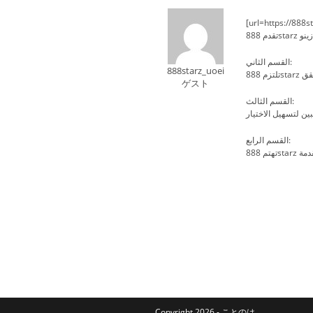
[url=https://888s
القسم الثاني:
888starz_uoei
ゲスト
القسم الثالث:
القسم الرابع:
Copyright 2026 - ことのは