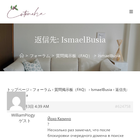
コ
ン
テ
ン
ツ
返信先: IsmaelBusia
へ
ス
>
フォーラム
>
質問掲示板（FAQ）
>
IsmaelBusia
キ
ッ
プ
トップページ
›
フォーラム
›
質問掲示板（FAQ）
›
IsmaelBusia
›
返信先:
IsmaelBusia
2026年7月3日 4:39 AM
#624758
WilliamPiogy
Йохо Казино
ゲスト
?
Несколько раз замечал, что после
блокировки очередного домена в поиске