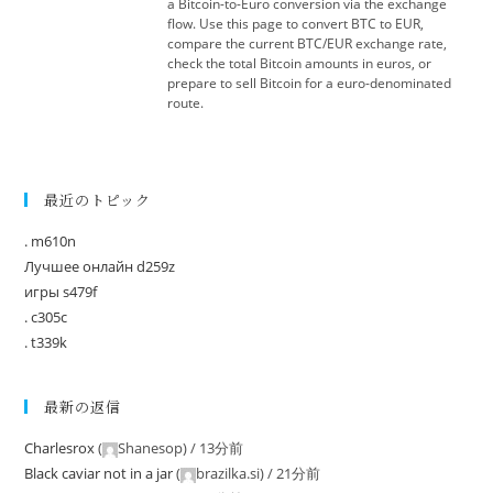
a Bitcoin-to-Euro conversion via the exchange
flow. Use this page to convert BTC to EUR,
compare the current BTC/EUR exchange rate,
check the total Bitcoin amounts in euros, or
prepare to sell Bitcoin for a euro-denominated
route.
最近のトピック
. m610n
Лучшее онлайн d259z
игры s479f
. c305c
. t339k
最新の返信
Charlesrox
(
Shanesop
) /
13分前
Black caviar not in a jar
(
brazilka.si
) /
21分前