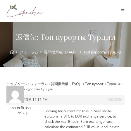
コ
ン
テ
ン
ツ
返信先: Tоп курорты Tурции
へ
ス
>
フォーラム
>
質問掲示板（FAQ）
>
Tоп курорты Tурции
キ
ッ
プ
トップページ
›
フォーラム
›
質問掲示板（FAQ）
›
Tоп курорты Tурции
›
返信先: Tоп курорты Tурции
2026年7月3日 12:15 PM
#624856
vicecBrusa
Looking for
current btc to eur? Visit btc-to-
ゲスト
eur.com , a BTC to EUR exchange service, to
check the real Bitcoin-Euro exchange rate,
calculate the estimated EUR value, and initiate