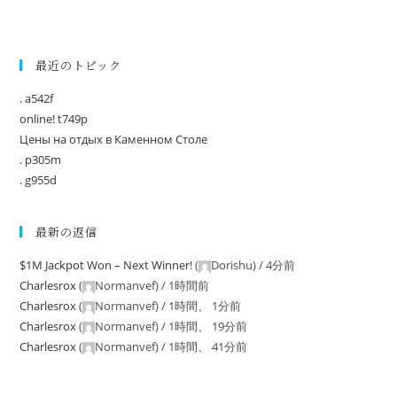
最近のトピック
. a542f
online! t749p
Цены на отдых в Каменном Столе
. p305m
. g955d
最新の返信
$1M Jackpot Won – Next Winner!
(
Dorishu
) /
4分前
Charlesrox
(
Normanvef
) /
1時間前
Charlesrox
(
Normanvef
) /
1時間、 1分前
Charlesrox
(
Normanvef
) /
1時間、 19分前
Charlesrox
(
Normanvef
) /
1時間、 41分前