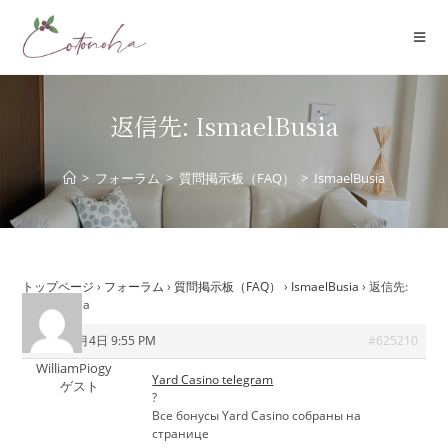
コ
ン
テ
ン
ツ
返信先: IsmaelBusia
へ
ス
>
フォーラム
>
質問掲示板（FAQ）
>
IsmaelBusia
キ
ッ
プ
トップページ
›
フォーラム
›
質問掲示板（FAQ）
›
IsmaelBusia
›
返信先:
IsmaelBusia
2026年7月4日 9:55 PM
#625210
WilliamPiogy
Yard Casino telegram
ゲスト
?
Все бонусы Yard Casino собраны на
странице