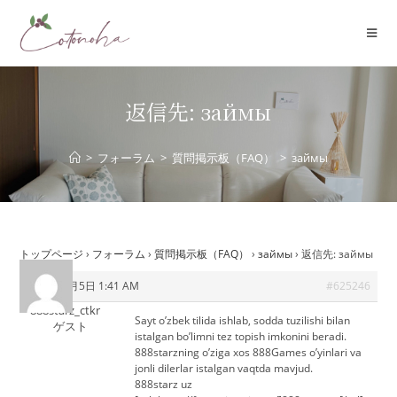
コ
ン
テ
ン
ツ
返信先: займы
へ
ス
>
フォーラム
>
質問掲示板（FAQ）
>
займы
キ
ッ
プ
トップページ
›
フォーラム
›
質問掲示板（FAQ）
›
займы
›
返信先: займы
2026年7月5日 1:41 AM
#625246
888starz_ctkr
Sayt o’zbek tilida ishlab, sodda tuzilishi bilan
ゲスト
istalgan bo’limni tez topish imkonini beradi.
888starzning o’ziga xos 888Games o’yinlari va
jonli dilerlar istalgan vaqtda mavjud.
888starz uz