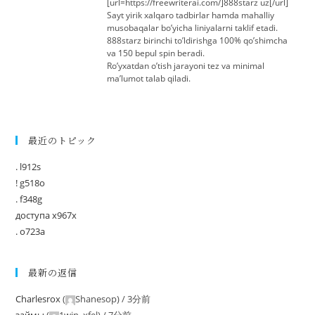
[url=https://freewriterai.com/]888starz uz[/url]
Sayt yirik xalqaro tadbirlar hamda mahalliy
musobaqalar bo’yicha liniyalarni taklif etadi.
888starz birinchi to’ldirishga 100% qo’shimcha
va 150 bepul spin beradi.
Ro’yxatdan o’tish jarayoni tez va minimal
ma’lumot talab qiladi.
最近のトピック
. l912s
! g518o
. f348g
доступа x967x
. o723a
最新の返信
Charlesrox
(
Shanesop
) /
3分前