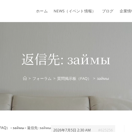
ホーム
NEWS（イベント情報）
ブログ
企業情
返信先: займы
>
フォーラム
>
質問掲示板（FAQ）
>
займы
FAQ）
›
займы
›
返信先: займы
2026年7月5日 2:30 AM
#625256