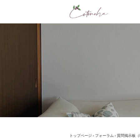
コ
ン
テ
ン
ツ
へ
ス
キ
ッ
プ
トップページ
›
フォーラム
›
質問掲示板（