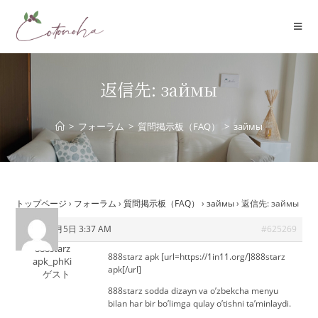
コ
ン
テ
ン
ツ
返信先: займы
へ
ス
>
フォーラム
>
質問掲示板（FAQ）
>
займы
キ
ッ
プ
トップページ
›
フォーラム
›
質問掲示板（FAQ）
›
займы
›
返信先: займы
2026年7月5日 3:37 AM
#625269
888starz
888starz apk [url=https://1in11.org/]888starz
apk_phKi
apk[/url]
ゲスト
888starz sodda dizayn va o’zbekcha menyu
bilan har bir bo’limga qulay o’tishni ta’minlaydi.