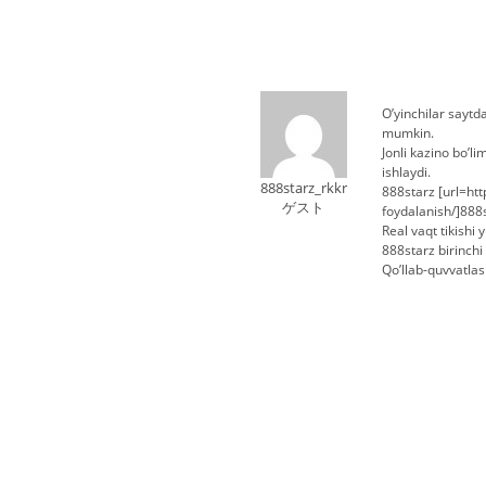
O’yinchilar saytd
mumkin.
Jonli kazino bo’li
ishlaydi.
888starz_rkkr
888starz [url=htt
ゲスト
foydalanish/]888s
Real vaqt tikishi 
888starz birinchi
Qo’llab-quvvatlas