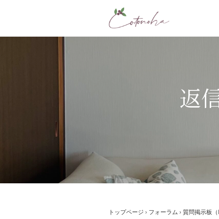
コ
ン
テ
ン
ツ
へ
ス
返信先
キ
ッ
プ
トップページ
›
フォーラム
›
質問掲示板（