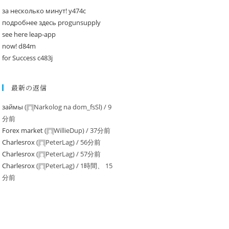
за несколько минут! y474c
подробнее здесь progunsupply
see here leap-app
now! d84m
for Success c483j
最新の返信
займы
(
Narkolog na dom_fsSl
) /
9
分前
Forex market
(
WillieDup
) /
37分前
Charlesrox
(
PeterLag
) /
56分前
Charlesrox
(
PeterLag
) /
57分前
Charlesrox
(
PeterLag
) /
1時間、 15
分前