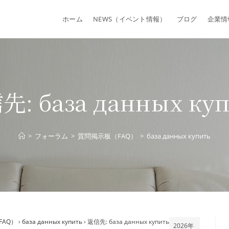
ホーム
NEWS（イベント情報）
ブログ
企業情
: база данных ку
>
フォーラム
>
質問掲示板（FAQ）
>
база данных купить
FAQ）
›
база данных купить
›
返信先: база данных купить
2026年