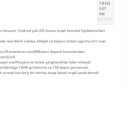
7月5日
5:07
AM
#625296
an brauzer, Android yoki iOS ilovasi orqali bemalol foydalanishlari
mida real dilerli ruletka, blekjek va bakara stollari yigirma to’rt soat
ps://freewriterai.com/888starz-depozit-bonuslaridan-
tarz[/url]
yuqori koeffitsiyent va tezkor yangilanishlar bilan ishlaydi.
 to’ldirishga 100% qo’shimcha va 150 bepul spin beradi.
h xizmati kun bo’yi bir nechta aloqa kanali orqali javob beradi.