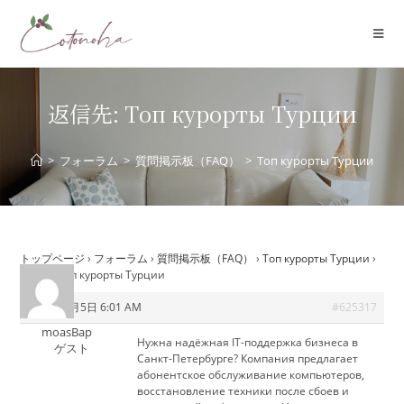
コ
ン
テ
ン
ツ
返信先: Tоп курорты Tурции
へ
ス
>
フォーラム
>
質問掲示板（FAQ）
>
Tоп курорты Tурции
キ
ッ
プ
トップページ
›
フォーラム
›
質問掲示板（FAQ）
›
Tоп курорты Tурции
›
返信先: Tоп курорты Tурции
2026年7月5日 6:01 AM
#625317
moasBap
Нужна надёжная IT-поддержка бизнеса в
ゲスト
Санкт-Петербурге? Компания предлагает
абонентское обслуживание компьютеров,
восстановление техники после сбоев и