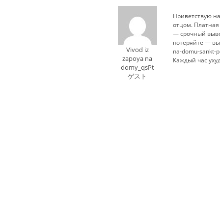
Приветствую нар
отцом. Платная 
— срочный выво
потеряйте — выв
Vivod iz
na-domu-sankt-p
zapoya na
Каждый час ухуд
domy_qsPt
ゲスト