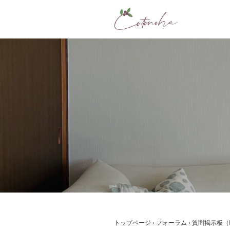
コ
ン
テ
ン
ツ
へ
ス
キ
ッ
プ
トップページ
›
フォーラム
›
質問掲示板（