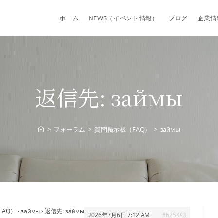
ホーム
NEWS（イベント情報）
ブログ
企業情
返信先: займы
>
フォーラム
>
質問掲示板（FAQ）
>
займы
FAQ）
›
займы
›
返信先: займы
2026年7月6日 7:12 AM
#625493