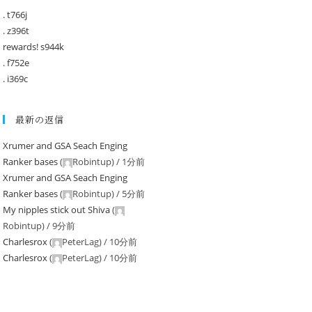
. t766j
. z396t
rewards! s944k
. f752e
. i369c
最新の返信
Xrumer and GSA Seach Enging
Ranker bases
(
Robintup
) /
1分前
Xrumer and GSA Seach Enging
Ranker bases
(
Robintup
) /
5分前
My nipples stick out Shiva
(
Robintup
) /
9分前
Charlesrox
(
PeterLag
) /
10分前
Charlesrox
(
PeterLag
) /
10分前