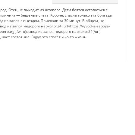
од. Отец не выходит из штопора. Дети боятся оставаться с
клиника — бешеные счета. Короче, спасла только эта бригада
д из запоя с выездом. Приехали за 30 минут. В общем, не
од из запоя недорого нарколог24 [url=https://vyvod-iz-zapoya-
eterburg-jfw.ru]вывод из запоя недорого нарколог24[/url]
шает состояние. Вдруг это спасёт чью-то жизнь.