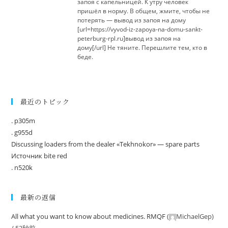
запоя с капельницей. К утру человек
пришёл в норму. В общем, жмите, чтобы не
потерять — вывод из запоя на дому
[url=https://vyvod-iz-zapoya-na-domu-sankt-
peterburg-rpl.ru]вывод из запоя на
дому[/url] Не тяните. Перешлите тем, кто в
беде.
最近のトピック
. p305m
. g955d
Discussing loaders from the dealer «Tekhnokor» — spare parts
Источник bite red
. n520k
最新の返信
All what you want to know about medicines. RMQF
(
MichaelGep
)