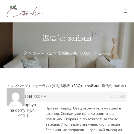
コ
ン
テ
ン
ツ
返信先: займы
へ
ス
>
フォーラム
>
質問掲示板（FAQ）
>
займы
キ
ッ
プ
トップページ
›
フォーラム
›
質問掲示板（FAQ）
›
займы
›
返信先: займы
2026年7月6日 1:00 PM
#625568
Vivod iz zapoya
Привет, народ. Отец окончательно ушёл в
na domy_kjEn
штопор. Соседи уже начали звонить в
ゲスト
полицию. Скорая не приезжает на такие
вызовы. Итог, единственные, кто приехал
без лишних вопросов — срочный вывод из