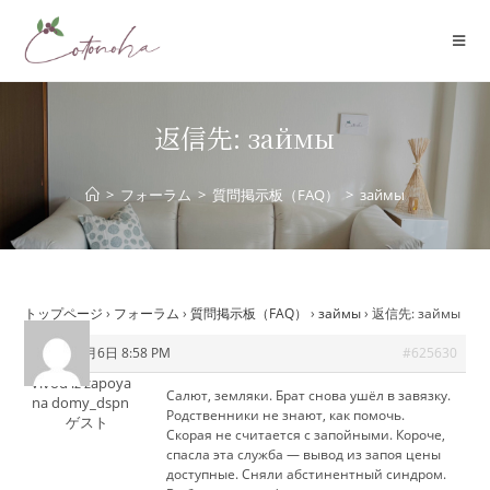
コ
ン
テ
ン
ツ
返信先: займы
へ
ス
>
フォーラム
>
質問掲示板（FAQ）
>
займы
キ
ッ
プ
トップページ
›
フォーラム
›
質問掲示板（FAQ）
›
займы
›
返信先: займы
2026年7月6日 8:58 PM
#625630
Vivod iz zapoya
Салют, земляки. Брат снова ушёл в завязку.
na domy_dspn
Родственники не знают, как помочь.
ゲスト
Скорая не считается с запойными. Короче,
спасла эта служба — вывод из запоя цены
доступные. Сняли абстинентный синдром.