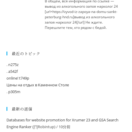
В общем, вся информация по ссылке —
вывод из алкогольного запоя нарколог 24
[url=https://vyvod-iz-zapoya-na-domu-sankt-
peterburg-hnd.ru]вывод из алкогольного
запоя нарколог 24[/url] Не ждите.
Перешлите тем, кто рядом с бедой.
最近のトピック
. n275z
. a542f
online! t749p
Цены на отдых в Каменном Столе
. p305m
最新の返信
Databases for website promotion for Xrumer 23 and GSA Search
Engine Ranker
(
Robintup
) /
10分前