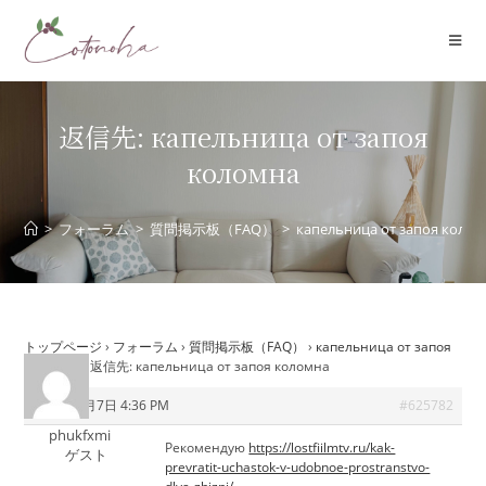
コ
ン
テ
ン
ツ
返信先: капельница от запоя
へ
коломна
ス
キ
ッ
>
フォーラム
>
質問掲示板（FAQ）
>
капельница от запоя коло
プ
トップページ
›
フォーラム
›
質問掲示板（FAQ）
›
капельница от запоя
коломна
›
返信先: капельница от запоя коломна
2026年7月7日 4:36 PM
#625782
phukfxmi
Рекомендую
https://lostfiilmtv.ru/kak-
ゲスト
prevratit-uchastok-v-udobnoe-prostranstvo-