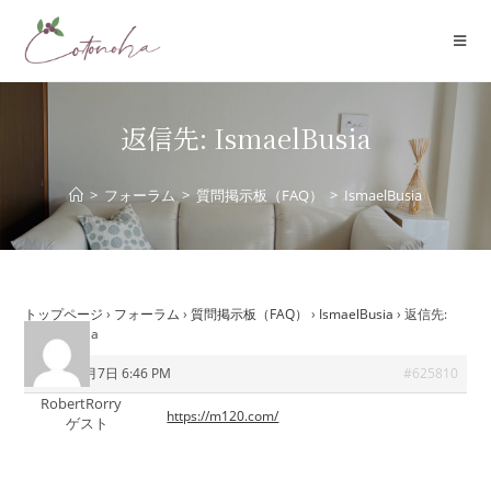
コ
ン
テ
ン
ツ
返信先: IsmaelBusia
へ
ス
>
フォーラム
>
質問掲示板（FAQ）
>
IsmaelBusia
キ
ッ
プ
トップページ
›
フォーラム
›
質問掲示板（FAQ）
›
IsmaelBusia
›
返信先:
IsmaelBusia
2026年7月7日 6:46 PM
#625810
RobertRorry
https://m120.com/
ゲスト