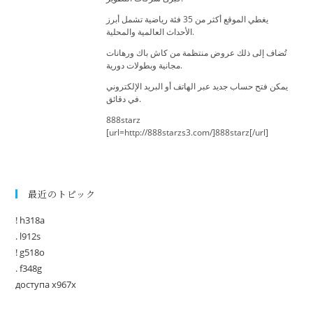
يغطي الموقع أكثر من 35 فئة رياضية تشمل أبرز
الأحداث العالمية والمحلية.
تُضاف إلى ذلك عروض منتظمة من كاش باك ورهانات
مجانية وبطولات دورية.
يمكن فتح حساب جديد عبر الهاتف أو البريد الإلكتروني
في دقائق.
888starz
[url=http://888starzs3.com/]888starz[/url]
最近のトピック
! h318a
. l912s
! g518o
. f348g
доступа x967x