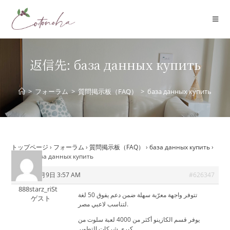
コ
ン
テ
ン
ツ
返信先: база данных купить
へ
ス
>
フォーラム
>
質問掲示板（FAQ）
>
база данных купить
キ
ッ
プ
トップページ
›
フォーラム
›
質問掲示板（FAQ）
›
база данных купить
›
返信先: база данных купить
2026年7月9日 3:57 AM
#626347
888starz_riSt
تتوفر واجهة معرّبة سهلة ضمن دعم يفوق 50 لغة
ゲスト
لتناسب لاعبي مصر.
يوفر قسم الكازينو أكثر من 4000 لعبة سلوت من
كبرى شركات التطوير.