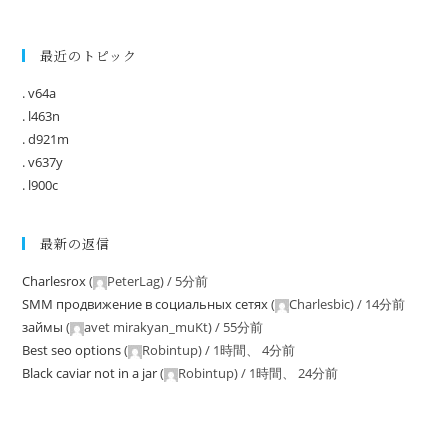
最近のトピック
. v64a
. l463n
. d921m
. v637y
. l900c
最新の返信
Charlesrox
(
PeterLag
) /
5分前
SMM продвижение в социальных сетях
(
Charlesbic
) /
14分前
займы
(
avet mirakyan_muKt
) /
55分前
Best seo options
(
Robintup
) /
1時間、 4分前
Black caviar not in a jar
(
Robintup
) /
1時間、 24分前