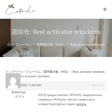
コ
ン
テ
ン
ツ
返信先: Best activator windows
へ
ス
>
フォーラム
>
質問掲示板（FAQ）
>
Best activator windows
キ
ッ
プ
トップページ
›
フォーラム
›
質問掲示板（FAQ）
›
Best activator windows
›
返信先: Best activator windows
2026年7月9日 11:40 AM
#626501
Robintup
HSTQ предоставляет VPS/VDS, выделенные
ゲスト
серверы и IPv4 для сайтов, сервисов и
инфраструктурных задач
читать