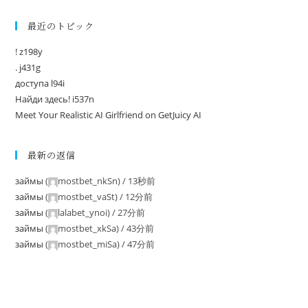
最近のトピック
! z198y
. j431g
доступа l94i
Найди здесь! i537n
Meet Your Realistic AI Girlfriend on GetJuicy AI
最新の返信
займы
(
mostbet_nkSn
) /
13秒前
займы
(
mostbet_vaSt
) /
12分前
займы
(
lalabet_ynoi
) /
27分前
займы
(
mostbet_xkSa
) /
43分前
займы
(
mostbet_miSa
) /
47分前