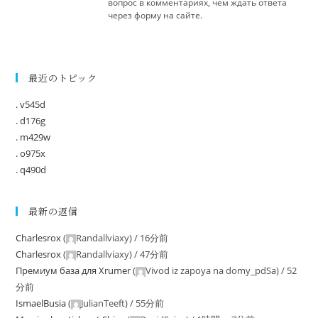
вопрос в комментариях, чем ждать ответа
через форму на сайте.
最近のトピック
. v545d
. d176g
. m429w
. o975x
. q490d
最新の返信
Charlesrox
(
Randallviaxy
) /
16分前
Charlesrox
(
Randallviaxy
) /
47分前
Премиум база для Xrumer
(
Vivod iz zapoya na domy_pdSa
) /
52
分前
IsmaelBusia
(
JulianTeeft
) /
55分前