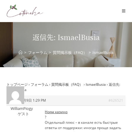
コ
ン
テ
ン
ツ
返信先: IsmaelBusia
へ
ス
>
フォーラム
>
質問掲示板（FAQ）
>
IsmaelBusia
キ
ッ
プ
トップページ
›
フォーラム
›
質問掲示板（FAQ）
›
IsmaelBusia
›
返信先:
IsmaelBusia
2026年7月9日 1:29 PM
#626521
WilliamPiogy
Норм казино
ゲスト
?
Отдельный плюс – в канале есть быстрые
ответы от поддержки: иногда проще задать