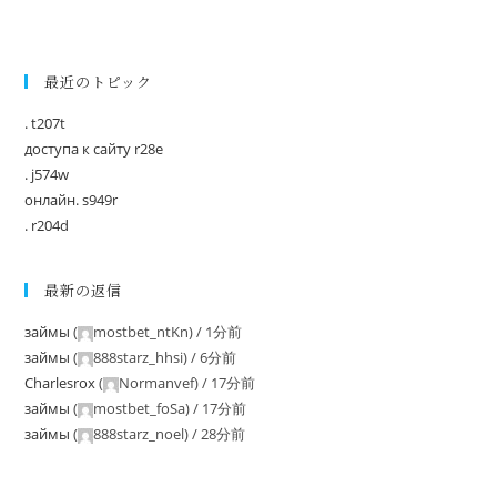
最近のトピック
. t207t
доступа к сайту r28e
. j574w
онлайн. s949r
. r204d
最新の返信
займы
(
mostbet_ntKn
) /
1分前
займы
(
888starz_hhsi
) /
6分前
Charlesrox
(
Normanvef
) /
17分前
займы
(
mostbet_foSa
) /
17分前
займы
(
888starz_noel
) /
28分前