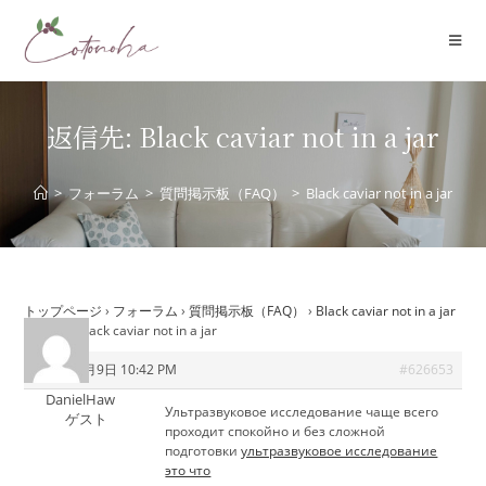
コ
ン
テ
ン
ツ
返信先: Black caviar not in a jar
へ
ス
>
フォーラム
>
質問掲示板（FAQ）
>
Black caviar not in a jar
キ
ッ
プ
トップページ
›
フォーラム
›
質問掲示板（FAQ）
›
Black caviar not in a jar
›
返信先: Black caviar not in a jar
2026年7月9日 10:42 PM
#626653
DanielHaw
Ультразвуковое исследование чаще всего
ゲスト
проходит спокойно и без сложной
подготовки
ультразвуковое исследование
это что