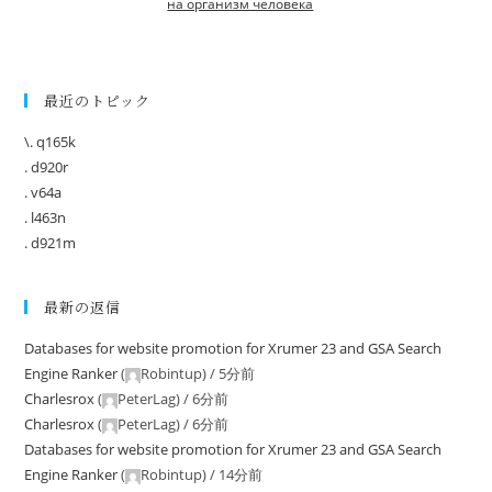
на организм человека
最近のトピック
\. q165k
. d920r
. v64a
. l463n
. d921m
最新の返信
Databases for website promotion for Xrumer 23 and GSA Search
Engine Ranker
(
Robintup
) /
5分前
Charlesrox
(
PeterLag
) /
6分前
Charlesrox
(
PeterLag
) /
6分前
Databases for website promotion for Xrumer 23 and GSA Search
Engine Ranker
(
Robintup
) /
14分前