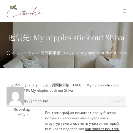
コ
ン
テ
ン
ツ
返信先: My nipples stick out Shiva
へ
ス
>
フォーラム
>
質問掲示板（FAQ）
>
My nipples stick out Shiva
キ
ッ
プ
トップページ
›
フォーラム
›
質問掲示板（FAQ）
›
My nipples stick out
Shiva
›
返信先: My nipples stick out Shiva
2026年7月9日 11:11 PM
#626671
Robintup
Рентгенография помогает врачу быстро
ゲスト
получить изображение внутренних
структур тела и оценить участок, который
вызывает подозрения
как влияет рентген