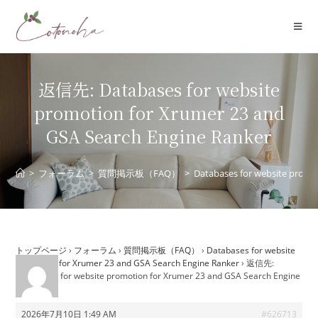
コ
ン
テ
ン
ツ
返信先: Databases for website
へ
promotion for Xrumer 23 and
ス
GSA Search Engine Ranker
キ
ッ
プ
>
フォーラム
>
質問掲示板（FAQ）
>
Databases for website promo
トップページ
›
フォーラム
›
質問掲示板（FAQ）
›
Databases for website
promotion for Xrumer 23 and GSA Search Engine Ranker
›
返信先:
Databases for website promotion for Xrumer 23 and GSA Search Engine
Ranker
2026年7月10日 1:49 AM
#626713