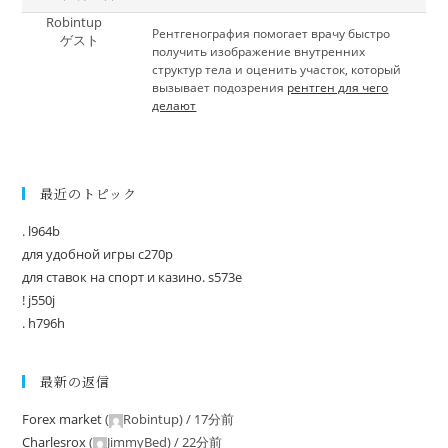
Robintup
Рентгенография помогает врачу быстро
ゲスト
получить изображение внутренних
структур тела и оценить участок, который
вызывает подозрения
рентген для чего
делают
最近のトピック
. l964b
для удобной игры c270p
для ставок на спорт и казино. s573e
! j550j
. h796h
最新の返信
Forex market
(
Robintup
) /
17分前
Charlesrox
(
JimmyBed
) /
22分前