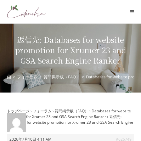
コ
ン
テ
ン
ツ
返信先: Databases for website
へ
promotion for Xrumer 23 and
ス
GSA Search Engine Ranker
キ
ッ
プ
>
フォーラム
>
質問掲示板（FAQ）
>
Databases for website promo
トップページ
›
フォーラム
›
質問掲示板（FAQ）
›
Databases for website
promotion for Xrumer 23 and GSA Search Engine Ranker
›
返信先:
Databases for website promotion for Xrumer 23 and GSA Search Engine
Ranker
2026年7月10日 4:11 AM
#626749