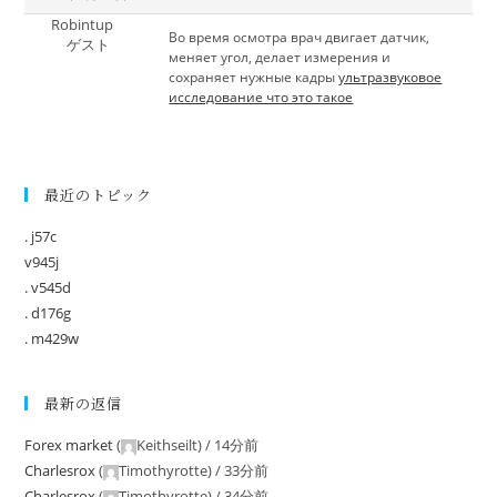
Robintup
Во время осмотра врач двигает датчик,
ゲスト
меняет угол, делает измерения и
сохраняет нужные кадры
ультразвуковое
исследование что это такое
最近のトピック
. j57c
v945j
. v545d
. d176g
. m429w
最新の返信
Forex market
(
Keithseilt
) /
14分前
Charlesrox
(
Timothyrotte
) /
33分前
Charlesrox
(
Timothyrotte
) /
34分前