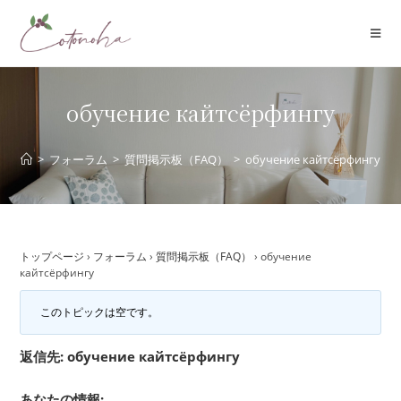
コ
ン
テ
ン
ツ
обучение кайтсёрфингу
へ
ス
>
フォーラム
>
質問掲示板（FAQ）
>
обучение кайтсёрфингу
キ
ッ
プ
トップページ
›
フォーラム
›
質問掲示板（FAQ）
›
обучение
кайтсёрфингу
このトピックは空です。
返信先: обучение кайтсёрфингу
あなたの情報: