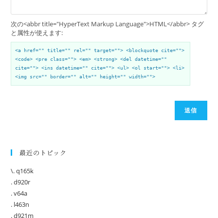
次の<abbr title="HyperText Markup Language">HTML</abbr> タグ
と属性が使えます:
<a href="" title="" rel="" target=""> <blockquote cite="">
<code> <pre class=""> <em> <strong> <del datetime=""
cite=""> <ins datetime="" cite=""> <ul> <ol start=""> <li>
<img src="" border="" alt="" height="" width="">
送信
最近のトピック
\. q165k
. d920r
. v64a
. l463n
. d921m