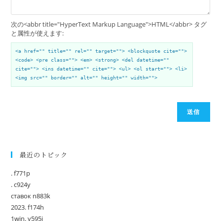
次の<abbr title="HyperText Markup Language">HTML</abbr> タグ
と属性が使えます:
<a href="" title="" rel="" target=""> <blockquote cite="">
<code> <pre class=""> <em> <strong> <del datetime=""
cite=""> <ins datetime="" cite=""> <ul> <ol start=""> <li>
<img src="" border="" alt="" height="" width="">
送信
最近のトピック
. f771p
. c924y
ставок n883k
2023. f174h
1win. y595i