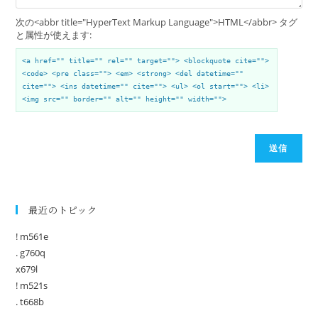
次の<abbr title="HyperText Markup Language">HTML</abbr> タグ
と属性が使えます:
<a href="" title="" rel="" target=""> <blockquote cite="">
<code> <pre class=""> <em> <strong> <del datetime=""
cite=""> <ins datetime="" cite=""> <ul> <ol start=""> <li>
<img src="" border="" alt="" height="" width="">
送信
最近のトピック
! m561e
. g760q
x679l
! m521s
. t668b