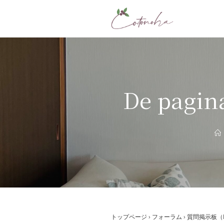
コ
ン
テ
ン
ツ
へ
ス
De pagin
キ
ッ
プ
トップページ
›
フォーラム
›
質問掲示板（