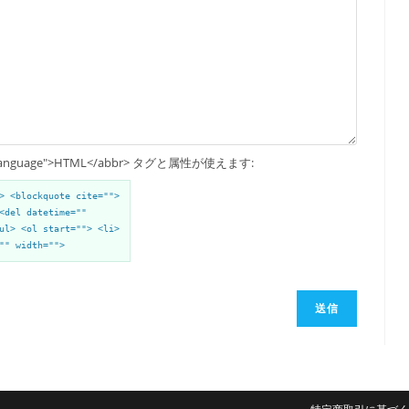
up Language">HTML</abbr> タグと属性が使えます:
> <blockquote cite="">
<del datetime=""
ul> <ol start=""> <li>
"" width="">
送信