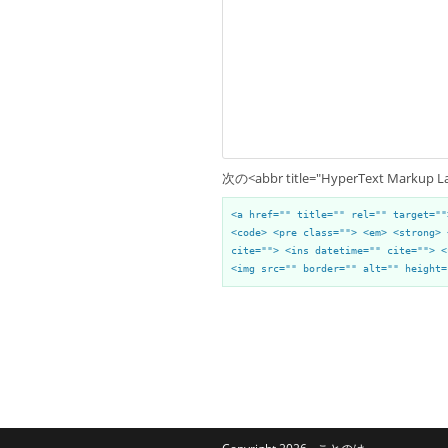
次の<abbr title="HyperText Mark
<a href="" title="" rel="" target=""
<code> <pre class=""> <em> <strong> 
cite=""> <ins datetime="" cite=""> <
<img src="" border="" alt="" height=