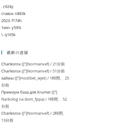
. c924y
ставок n883k
2023. f174h
1win. y595i
\. q165k
最新の返信
Charlesrox
(
Normanvef
) /
21分前
Charlesrox
(
Normanvef
) /
51分前
займы
(
mostbet_wjet
) /
1時間、 25
分前
Премиум база для Xrumer
(
Narkolog na dom_fppa
) /
1時間、 52
分前
Charlesrox
(
Normanvef
) /
2時間、
13分前