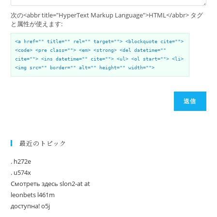
次の<abbr title="HyperText Markup Language">HTML</abbr> タグ
と属性が使えます:
<a href="" title="" rel="" target=""> <blockquote cite="">
<code> <pre class=""> <em> <strong> <del datetime=""
cite=""> <ins datetime="" cite=""> <ul> <ol start=""> <li>
<img src="" border="" alt="" height="" width="">
送信
最近のトピック
. h272e
. u574x
Смотреть здесь slon2-at at
leonbets l461m
доступна! o5j