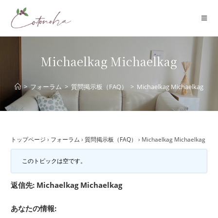
コ
ン
テ
ン
ツ
Michaelkag Michaelkag
へ
ス
>
フォーラム
>
質問掲示板（FAQ）
>
Michaelkag Michaelkag
キ
ッ
プ
トップページ
›
フォーラム
›
質問掲示板（FAQ）
›
Michaelkag Michaelkag
このトピックは空です。
返信先: Michaelkag Michaelkag
あなたの情報: