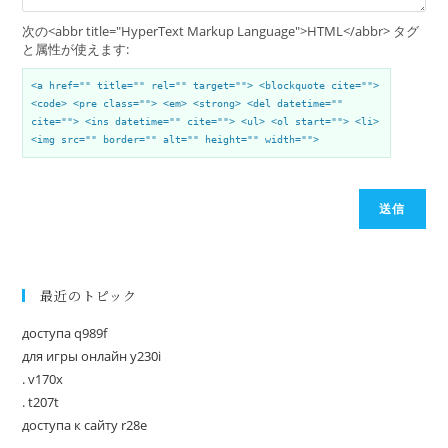
次の<abbr title="HyperText Markup Language">HTML</abbr> タグ
と属性が使えます:
<a href="" title="" rel="" target=""> <blockquote cite="">
<code> <pre class=""> <em> <strong> <del datetime=""
cite=""> <ins datetime="" cite=""> <ul> <ol start=""> <li>
<img src="" border="" alt="" height="" width="">
送信
最近のトピック
доступа q989f
для игры онлайн y230i
. v170x
. t207t
доступа к сайту r28e