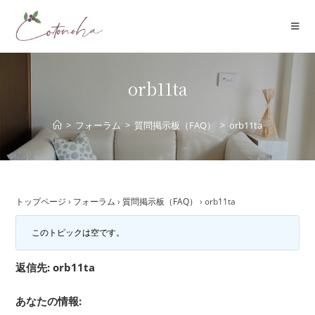
コ
ン
テ
ン
ツ
orb11ta
へ
ス
>
フォーラム
>
質問掲示板（FAQ）
>
orb11ta
キ
ッ
プ
トップページ
›
フォーラム
›
質問掲示板（FAQ）
›
orb11ta
このトピックは空です。
返信先: orb11ta
あなたの情報: