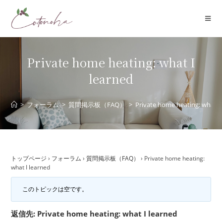
コ
ン
テ
ン
ツ
Private home heating: what I
へ
learned
ス
キ
ッ
>
フォーラム
>
質問掲示板（FAQ）
>
Private home heating: what I
プ
トップページ
›
フォーラム
›
質問掲示板（FAQ）
›
Private home heating:
what I learned
このトピックは空です。
返信先: Private home heating: what I learned