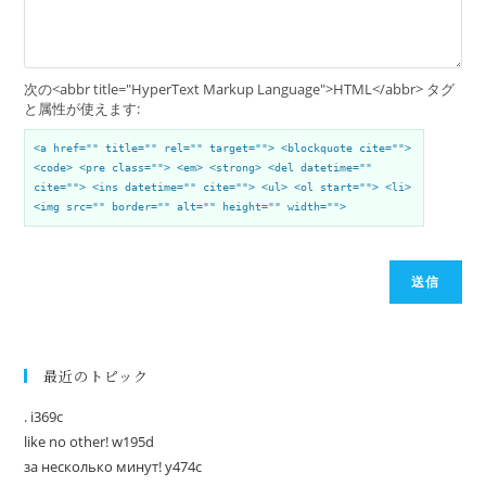
次の<abbr title="HyperText Markup Language">HTML</abbr> タグ
と属性が使えます:
<a href="" title="" rel="" target=""> <blockquote cite="">
<code> <pre class=""> <em> <strong> <del datetime=""
cite=""> <ins datetime="" cite=""> <ul> <ol start=""> <li>
<img src="" border="" alt="" height="" width="">
送信
最近のトピック
. i369c
like no other! w195d
за несколько минут! y474c