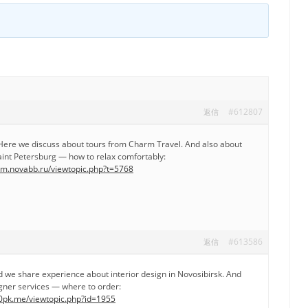
#612807
返信
Here we discuss about tours from Charm Travel. And also about
aint Petersburg — how to relax comfortably:
rum.novabb.ru/viewtopic.php?t=5768
#613586
返信
ead we share experience about interior design in Novosibirsk. And
gner services — where to order:
.0pk.me/viewtopic.php?id=1955