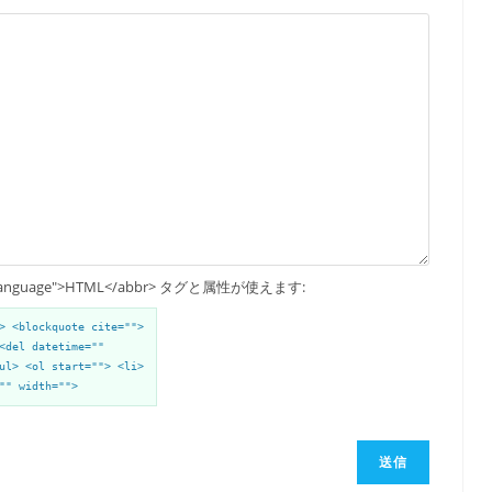
up Language">HTML</abbr> タグと属性が使えます:
> <blockquote cite="">
<del datetime=""
ul> <ol start=""> <li>
"" width="">
送信