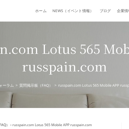
ホーム
NEWS（イベント情報）
ブログ
企業情
in.com Lotus 565 Mob
russpain.com
ォーラム
>
質問掲示板（FAQ）
>
russpain.com Lotus 565 Mobile APP russ
FAQ）
›
russpain.com Lotus 565 Mobile APP russpain.com