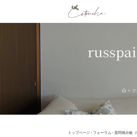
コ
ン
テ
ン
ツ
へ
russpa
ス
キ
ッ
プ
>
フ
トップページ
›
フォーラム
›
質問掲示板（