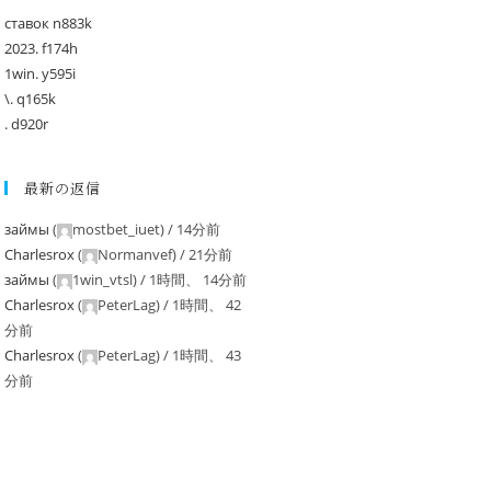
ставок n883k
2023. f174h
1win. y595i
\. q165k
. d920r
最新の返信
займы
(
mostbet_iuet
) /
14分前
Charlesrox
(
Normanvef
) /
21分前
займы
(
1win_vtsl
) /
1時間、 14分前
Charlesrox
(
PeterLag
) /
1時間、 42
分前
Charlesrox
(
PeterLag
) /
1時間、 43
分前