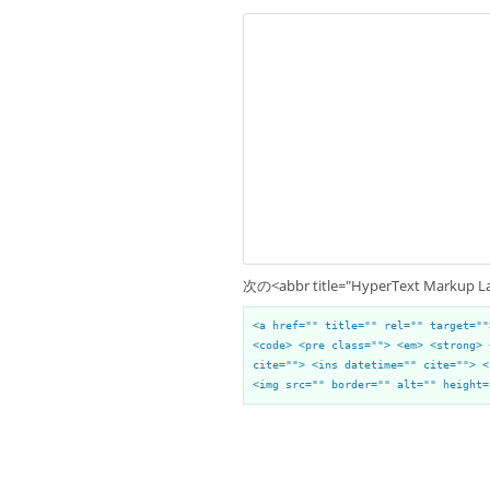
次の<abbr title="HyperText Mark
<a href="" title="" rel="" target=""
<code> <pre class=""> <em> <strong> 
cite=""> <ins datetime="" cite=""> <
<img src="" border="" alt="" height=