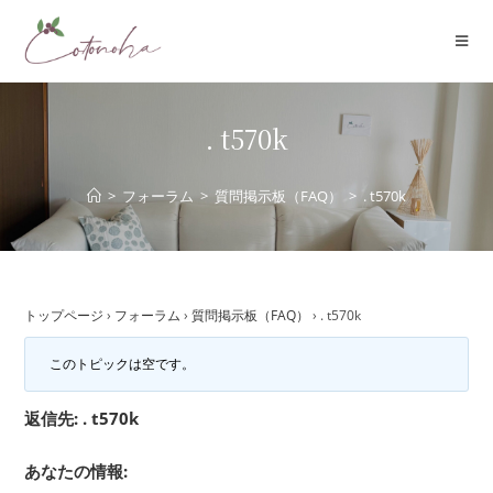
コ
ン
テ
ン
ツ
. t570k
へ
ス
>
フォーラム
>
質問掲示板（FAQ）
>
. t570k
キ
ッ
プ
トップページ
›
フォーラム
›
質問掲示板（FAQ）
›
. t570k
このトピックは空です。
返信先: . t570k
あなたの情報: