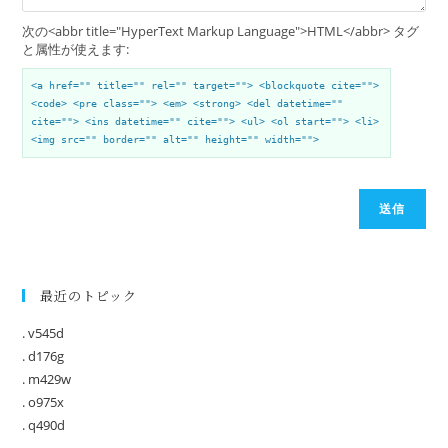
次の<abbr title="HyperText Markup Language">HTML</abbr> タグ
と属性が使えます:
<a href="" title="" rel="" target=""> <blockquote cite="">
<code> <pre class=""> <em> <strong> <del datetime=""
cite=""> <ins datetime="" cite=""> <ul> <ol start=""> <li>
<img src="" border="" alt="" height="" width="">
送信
最近のトピック
. v545d
. d176g
. m429w
. o975x
. q490d